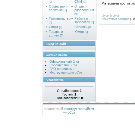
СМИ
[0]
[0]
Материалы против х
Общество и
Отдых и
политика
развлечения
[1]
[0]
Производство
Работа и
Общество и политика
|
Пе
заработок
[0]
[0]
Спорт
Справки
[0]
[0]
Товары и
Юмор
[0]
услуги
[0]
Вход на сайт
Друзья сайта
Официальный блог
Сообщество uCoz
FAQ по системе
Инструкции для uCoz
Статистика
Онлайн всего:
1
Гостей:
1
Пользователей:
0
Бесплатный
конструктор сайтов
—
uCoz