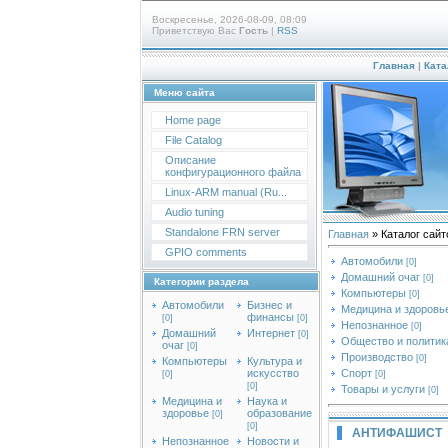
Воскресенье, 2026-08-09, 08:09
Приветствую Вас
Гость
|
RSS
Главная
|
Ката
Меню сайта
Home page
File Catalog
Описание
конфигурационного файла
Linux-ARM manual (Ru...
Audio tuning
Standalone FRN server
Главная
»
Каталог сайт
GPIO comments
Автомобили
[0]
Домашний очаг
[0]
Категории раздела
Компьютеры
[0]
Автомобили
Бизнес и
Медицина и здоровь
финансы
[0]
[0]
Непознанное
[0]
Домашний
Интернет
[0]
Общество и политик
очаг
[0]
Производство
[0]
Компьютеры
Культура и
Спорт
искусство
[0]
[0]
[0]
Товары и услуги
[0]
Медицина и
Наука и
здоровье
образование
[0]
[0]
АНТИФАШИСТ
Непознанное
Новости и