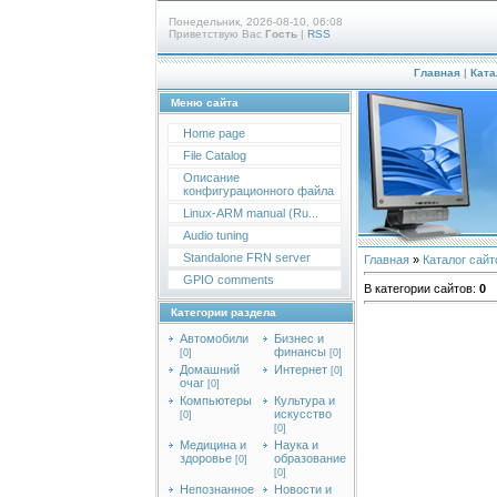
Понедельник, 2026-08-10, 06:08
Приветствую Вас
Гость
|
RSS
Главная
|
Ката
Меню сайта
Home page
File Catalog
Описание
конфигурационного файла
Linux-ARM manual (Ru...
Audio tuning
Standalone FRN server
Главная
»
Каталог сайт
GPIO comments
В категории сайтов
:
0
Категории раздела
Автомобили
Бизнес и
финансы
[0]
[0]
Домашний
Интернет
[0]
очаг
[0]
Компьютеры
Культура и
искусство
[0]
[0]
Медицина и
Наука и
здоровье
образование
[0]
[0]
Непознанное
Новости и