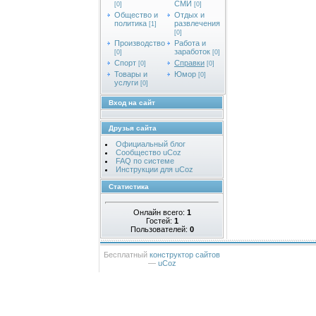
СМИ
[0]
[0]
Общество и
Отдых и
политика
развлечения
[1]
[0]
Производство
Работа и
заработок
[0]
[0]
Спорт
Справки
[0]
[0]
Товары и
Юмор
[0]
услуги
[0]
Вход на сайт
Друзья сайта
Официальный блог
Сообщество uCoz
FAQ по системе
Инструкции для uCoz
Статистика
Онлайн всего:
1
Гостей:
1
Пользователей:
0
Бесплатный
конструктор сайтов
—
uCoz