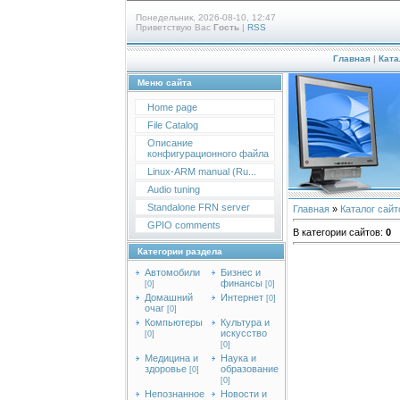
Понедельник, 2026-08-10, 12:47
Приветствую Вас
Гость
|
RSS
Главная
|
Ката
Меню сайта
Home page
File Catalog
Описание
конфигурационного файла
Linux-ARM manual (Ru...
Audio tuning
Standalone FRN server
Главная
»
Каталог сайт
GPIO comments
В категории сайтов
:
0
Категории раздела
Автомобили
Бизнес и
финансы
[0]
[0]
Домашний
Интернет
[0]
очаг
[0]
Компьютеры
Культура и
искусство
[0]
[0]
Медицина и
Наука и
здоровье
образование
[0]
[0]
Непознанное
Новости и