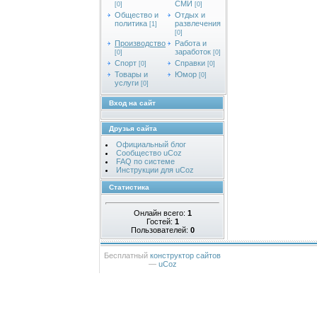
СМИ
[0]
[0]
Общество и
Отдых и
политика
развлечения
[1]
[0]
Производство
Работа и
заработок
[0]
[0]
Спорт
Справки
[0]
[0]
Товары и
Юмор
[0]
услуги
[0]
Вход на сайт
Друзья сайта
Официальный блог
Сообщество uCoz
FAQ по системе
Инструкции для uCoz
Статистика
Онлайн всего:
1
Гостей:
1
Пользователей:
0
Бесплатный
конструктор сайтов
—
uCoz